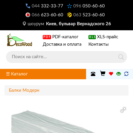
044
332-33-77
096
050-60-60
066
623-60-60
063
523-60-60
шоурум
Киев, бульвар Вернадского 26
PDF-каталог
XLS-прайс
PDF
XLS
Доставка и оплата
Контакты
☰ Каталог
Балки Модерн