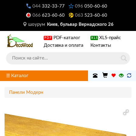
044
332-33-77
096
050-60-60
066
623-60-60
063
523-60-60
шоурум
Киев, бульвар Вернадского 26
PDF-каталог
XLS-прайс
PDF
XLS
Доставка и оплата
Контакты
☰ Каталог
Панели Модерн