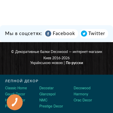
Мы в соцсетях:
Facebook
Twitter
©
Декоративные балки Decowood
— интернет-магазин
Киев 2016-2026
Українською мовою
|
По-русски
ЛЕПНОЙ ДЕКОР
Classic Home
Decostar
Decowood
Gaudi Decor
Glanzepol
Harmony
Home Decor
NMC
Orac Decor
Perimeter
Prestige Decor