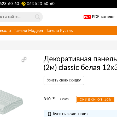
623-60-60
063
523-60-60
PDF-каталог
PDF
нсоли
Панели Модерн
Панели Рустик
Декоративная панель
(2м) classic белая 12х
Узнать свою скидку
грн
810
953.00
СКИДКИ ОТ 10%
Купить в один клик