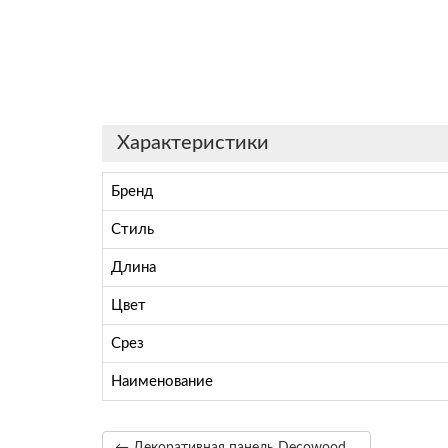
Характеристики
Бренд
Стиль
Длина
Цвет
Срез
Наименование
← Декоративная панель Decowood Рустик ET 305 (3м) classic тёмная 19х3,5