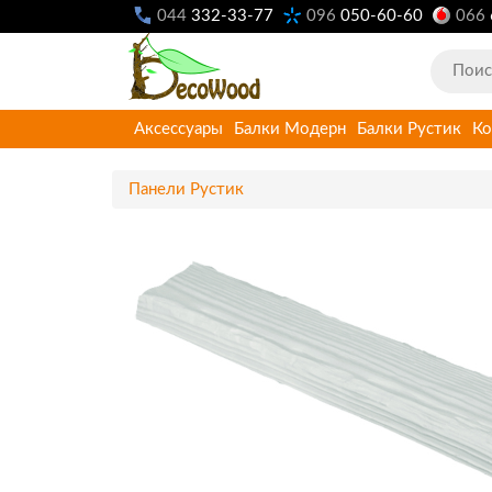
044
332-33-77
096
050-60-60
066
Аксессуары
Балки Модерн
Балки Рустик
Ко
Панели Рустик