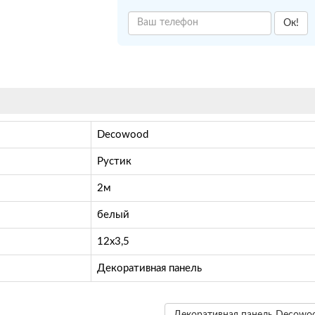
Ок!
Decowood
Рустик
2м
белый
12х3,5
Декоративная панель