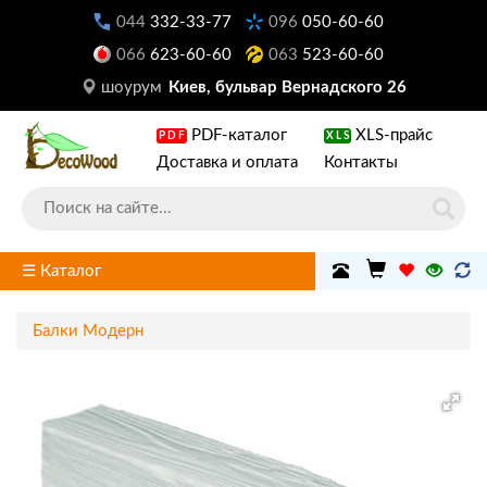
044
332-33-77
096
050-60-60
066
623-60-60
063
523-60-60
шоурум
Киев, бульвар Вернадского 26
PDF-каталог
XLS-прайс
PDF
XLS
Доставка и оплата
Контакты
☰ Каталог
Балки Модерн