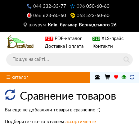
044
332-33-77
096
050-60-60
066
623-60-60
063
523-60-60
шоурум
Київ, бульвар Вернадського 26
PDF-каталог
XLS-прайс
PDF
XLS
Доставка і оплата
Контакти
☰ каталог
Сравнение товаров
Вы еще не добавляли товары в сравнение :'(
Подберите что-то в нашем
ассортименте