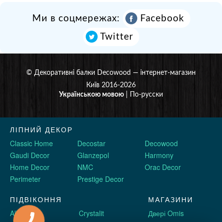
Ми в соцмережах:
Facebook
Twitter
©
Декоративні балки Decowood
— інтернет-магазин
Київ 2016-2026
Українською мовою
|
По-русски
ЛІПНИЙ ДЕКОР
Classic Home
Decostar
Decowood
Gaudi Decor
Glanzepol
Harmony
Home Decor
NMC
Orac Decor
Perimeter
Prestige Decor
ПІДВІКОННЯ
МАГАЗИНИ
Alber
Crystalit
Двері Omis