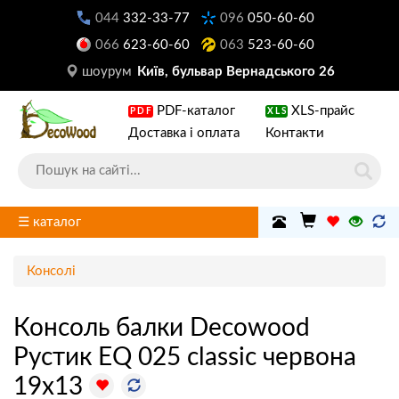
044
332-33-77
096
050-60-60
066
623-60-60
063
523-60-60
шоурум
Київ, бульвар Вернадського 26
PDF-каталог
XLS-прайс
PDF
XLS
Доставка і оплата
Контакти
☰ каталог
Консолі
Консоль балки Decowood
Рустик EQ 025 classic червона
19х13